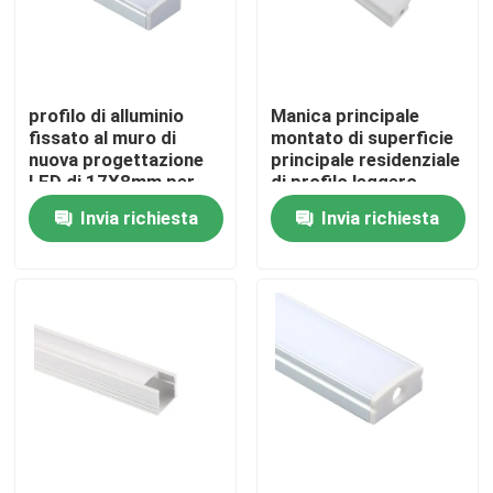
Giro della fabbrica
profilo di alluminio
Manica principale
Controllo di qualità
fissato al muro di
montato di superficie
nuova progettazione
principale residenziale
LED di 17X8mm per
di profilo leggero
Contattici
illuminazione della
lineare di 17x15mm
Invia richiesta
Invia richiesta
cucina
Notizie
Profilo montato di superficie del LED
Profili messi del LED
Profilo del pannello di carta e gesso LED