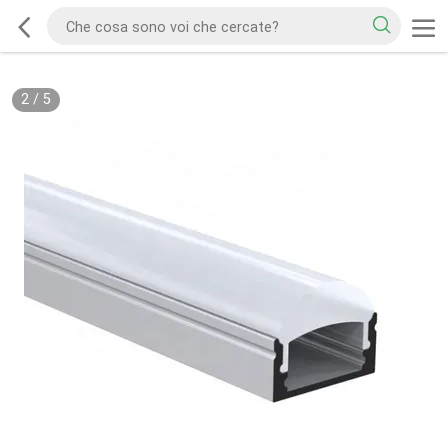
2
/
5