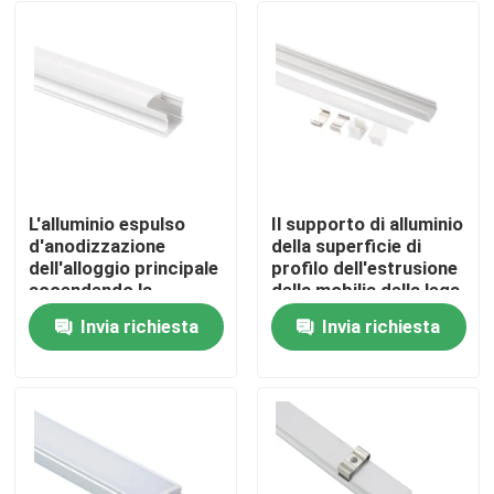
L'alluminio espulso
Il supporto di alluminio
d'anodizzazione
della superficie di
dell'alloggio principale
profilo dell'estrusione
accendendo la
della mobilia della lega
superficie di profilo ha
del dissipatore di
Invia richiesta
Invia richiesta
montato
calore ha condotto la
Casa
luce lineare
Prodotti
Circa noi