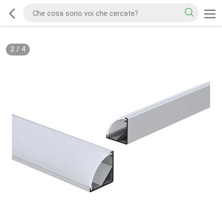
2
/
4