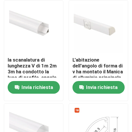
la scanalatura di
L'abitazione
lunghezza V di 1m 2m
dell'angolo di forma di
3m ha condotto la
v ha montato il Manica
luce di profilo, angolo
di alluminio principale
che accende il profilo
per la luce del Governo
Invia richiesta
Invia richiesta
principale
Casa
dell'estrusione
Prodotti
Circa noi