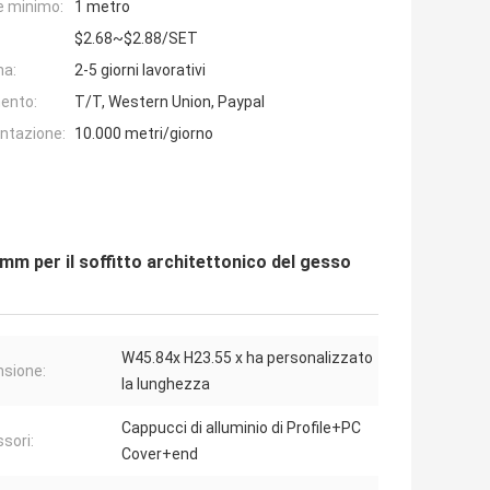
e minimo:
1 metro
$2.68~$2.88/SET
na:
2-5 giorni lavorativi
ento:
T/T, Western Union, Paypal
entazione:
10.000 metri/giorno
mm per il soffitto architettonico del gesso
W45.84x H23.55 x ha personalizzato
sione:
la lunghezza
Cappucci di alluminio di Profile+PC
sori:
Cover+end