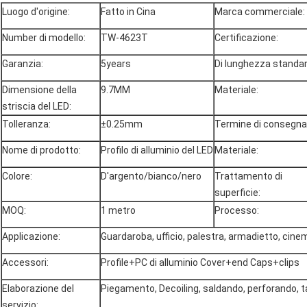
Luogo d'origine:
Fatto in Cina
Marca commerciale:
Number di modello:
TW-4623T
Certificazione:
Garanzia:
5years
Di lunghezza standar
Dimensione della
9.7MM
Materiale:
striscia del LED:
Tolleranza:
±0.25mm
Termine di consegna
Nome di prodotto:
Profilo di alluminio del LED
Materiale:
Colore:
D'argento/bianco/nero
Trattamento di
superficie:
MOQ:
1 metro
Processo:
Applicazione:
Guardaroba, ufficio, palestra, armadietto, cin
Accessori:
Profile+PC di alluminio Cover+end Caps+clips
Elaborazione del
Piegamento, Decoiling, saldando, perforando, ta
servizio: