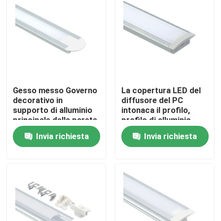
Gesso messo Governo
La copertura LED del
decorativo in
diffusore del PC
supporto di alluminio
intonaca il profilo,
principale della parete
profilo di alluminio
di profilo della striscia
della scanalatura a "u"
Invia richiesta
Invia richiesta
LED
Casa
Prodotti
Circa noi