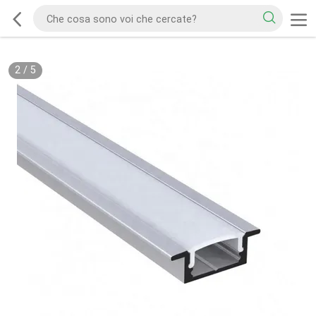
2
/
5