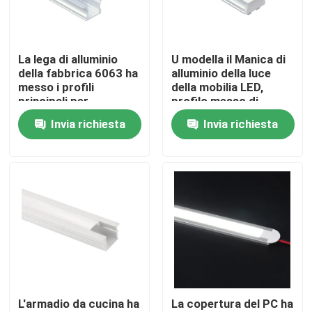
Giro della fabbrica
La lega di alluminio
U modella il Manica di
della fabbrica 6063 ha
alluminio della luce
Controllo di qualità
messo i profili
della mobilia LED,
principali per
profilo messo di
illuminazione del
alluminio d'argento del
Invia richiesta
Invia richiesta
Contattici
Governo
LED
Notizie
Profilo montato di superficie del LED
Profili messi del LED
L'armadio da cucina ha
La copertura del PC ha
Profilo del pannello di carta e gesso LED