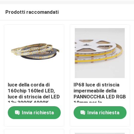
Prodotti raccomandati
luce della corda di
IP68 luce di striscia
160chip 160led LED,
impermeabile della
Casa
luce di striscia del LED
PANNOCCHIA LED RGB
12v 3000K 4000K
10mm per la
decorazione di festival
Invia richiesta
Invia richiesta
Prodotti
Circa noi