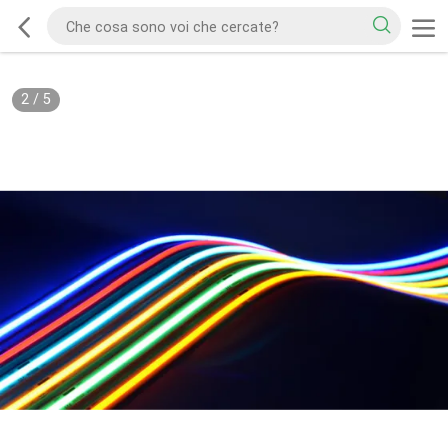
2
/
5