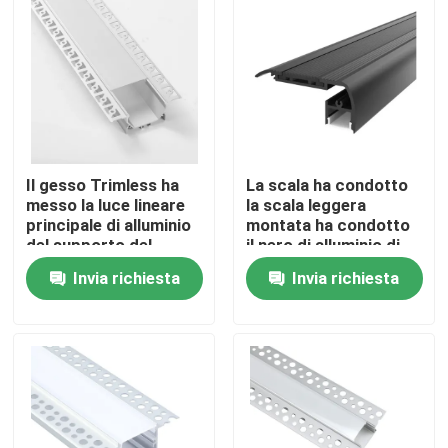
Giro della fabbrica
Controllo di qualità
Contattici
Il gesso Trimless ha
La scala ha condotto
messo la luce lineare
la scala leggera
principale di alluminio
montata ha condotto
del supporto del
il nero di alluminio di
Notizie
soffitto di Manica
profilo ha anodizzato
Invia richiesta
Invia richiesta
Profilo montato di superficie del LED
Profili messi del LED
Profilo del pannello di carta e gesso LED