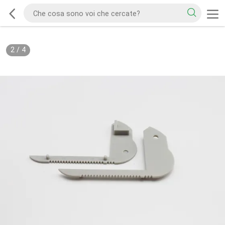
2
/
4