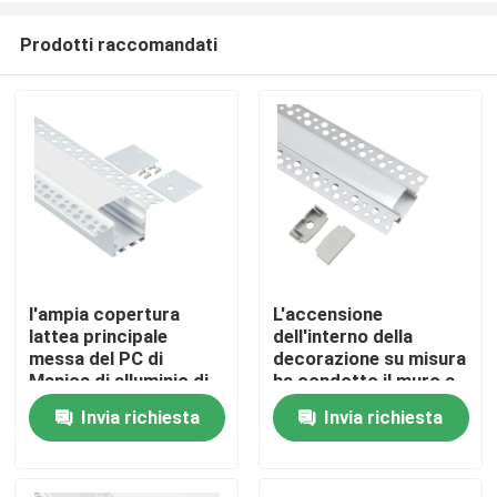
Prodotti raccomandati
l'ampia copertura
L'accensione
lattea principale
dell'interno della
Casa
messa del PC di
decorazione su misura
Manica di alluminio di
ha condotto il muro a
profilo di 74mm ha
secco di alluminio del
Invia richiesta
Invia richiesta
Prodotti
condotto la luce
gesso di profilo
lineare
Circa noi