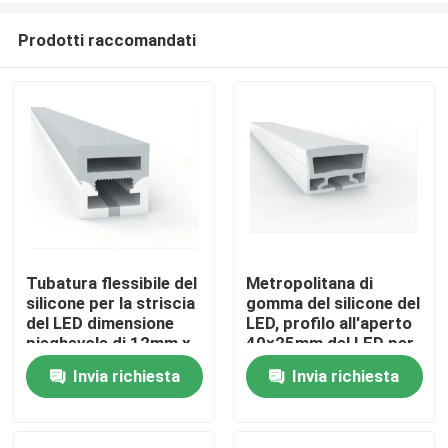
Prodotti raccomandati
Tubatura flessibile del
Metropolitana di
silicone per la striscia
gomma del silicone del
Casa
del LED dimensione
LED, profilo all'aperto
pieghevole di 12mm x
40×25mm del LED per
di 12mm
illuminazione
Invia richiesta
Invia richiesta
Prodotti
Circa noi