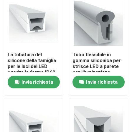
Giro della fabbrica
Controllo di qualità
Contattici
La tubatura del
Tubo flessibile in
silicone della famiglia
gomma siliconica per
per le luci del LED
strisce LED a parete
quadra la forma IP68
per illuminazione
Notizie
impermeabile
domestica
Invia richiesta
Invia richiesta
Profilo montato di superficie del LED
Profili messi del LED
Profilo del pannello di carta e gesso LED