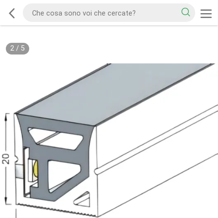
2
/
5