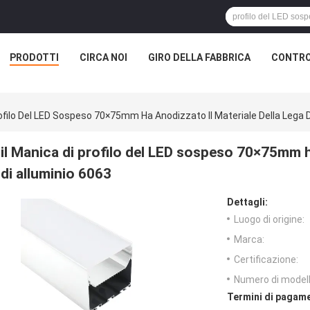
PRODOTTI
CIRCA NOI
GIRO DELLA FABBRICA
CONTRO
rofilo Del LED Sospeso 70×75mm Ha Anodizzato Il Materiale Della Lega D
il Manica di profilo del LED sospeso 70×75mm ha
di alluminio 6063
Dettagli:
Luogo di origine:
Marca:
Certificazione:
Numero di modell
Termini di pagame