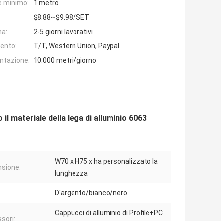
e minimo:
1 metro
$8.88~$9.98/SET
na:
2-5 giorni lavorativi
ento:
T/T, Western Union, Paypal
entazione:
10.000 metri/giorno
l materiale della lega di alluminio 6063
W70 x H75 x ha personalizzato la
sione:
lunghezza
D'argento/bianco/nero
Cappucci di alluminio di Profile+PC
sori: