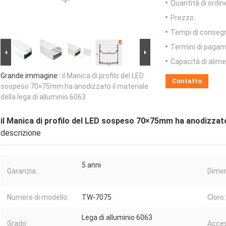
Quantità di ordin
Prezzo:
Tempi di conseg
Termini di pagam
Capacità di alim
Grande immagine :
il Manica di profilo del LED
Contatto
sospeso 70×75mm ha anodizzato il materiale
della lega di alluminio 6063
il Manica di profilo del LED sospeso 70×75mm ha anodizzato i
descrizione
5 anni
Garanzia:
Dimen
Numero di modello:
TW-7075
Cloro:
Lega di alluminio 6063
Grado:
Acces