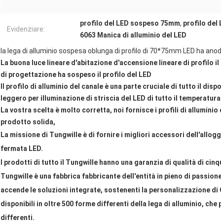
profilo del LED sospeso 75mm
,
profilo de
Evidenziare:
6063 Manica di alluminio del LED
la lega di alluminio sospesa oblunga di profilo di 70*75mm LED ha anod
La buona luce lineare d'abitazione d'accensione lineare di profilo i
di progettazione ha sospeso il profilo del LED
Il profilo di alluminio del canale è una parte cruciale di tutto il di
leggero per illuminazione di striscia del LED di tutto il temperatura
La vostra scelta è molto corretta, noi fornisce i profili di alluminio
prodotto solida,
La missione di Tungwille è di fornire i migliori accessori dell'allog
fermata LED.
I prodotti di tutto il Tungwille hanno una garanzia di qualità di cinq
Tungwille è una fabbrica fabbricante dell'entità in pieno di passione
accende le soluzioni integrate, sostenenti la personalizzazione di
disponibili in oltre 500 forme differenti della lega di alluminio, ch
differenti.