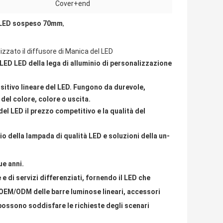
Cover+end
l LED sospeso 70mm
,
izzato il diffusore di Manica del LED
l LED LED della lega di alluminio di personalizzazione
spositivo lineare del LED. Fungono da durevole,
 del colore, colore o uscita.
 del LED il prezzo competitivo e la qualità del
gio della lampada di qualità LED e soluzioni della un-
ue anni.
 e di servizi differenziati, fornendo il LED che
 OEM/ODM delle barre luminose lineari, accessori
e possono soddisfare le richieste degli scenari