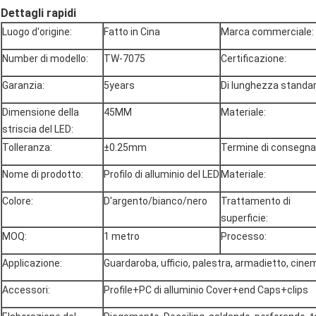
Dettagli rapidi
Luogo d'origine:
Fatto in Cina
Marca commerciale:
Number di modello:
TW-7075
Certificazione:
Garanzia:
5years
Di lunghezza standar
Dimensione della
45MM
Materiale:
striscia del LED:
Tolleranza:
±0.25mm
Termine di consegna
Nome di prodotto:
Profilo di alluminio del LED
Materiale:
Colore:
D'argento/bianco/nero
Trattamento di
superficie:
MOQ:
1 metro
Processo:
Applicazione:
Guardaroba, ufficio, palestra, armadietto, cin
Accessori:
Profile+PC di alluminio Cover+end Caps+clips