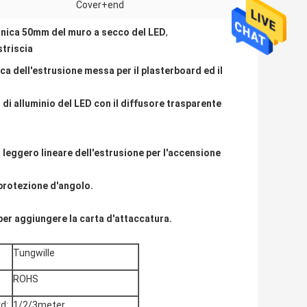
Cover+end
nica 50mm del muro a secco del LED
,
striscia
ica dell'estrusione messa per il plasterboard ed il
 di alluminio del LED con il diffusore trasparente
 leggero lineare dell'estrusione per l'accensione
 protezione d'angolo.
per aggiungere la carta d'attaccatura.
Tungwille
ROHS
d:
1/2/3meter