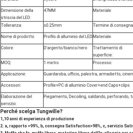
Dimensione della
47MM
Materiale:
striscia del LED:
Tolleranza:
±0.25mm
Termine di consegna
Nome di prodotto:
Profilo di alluminio del LED
Materiale:
Colore:
D'argento/bianco/nero
Trattamento di
superficie:
MOQ:
1 metro
Processo:
Applicazione:
Guardaroba, ufficio, palestra, armadietto, cin
Accessori:
Profile+PC di alluminio Cover+end Caps+clips
Elaborazione del
Piegamento, Decoiling, saldando, perforando, ta
servizio:
Perché scelga Tungwille?
1,10 anni di esperienza di produzione
2. a, rapporto >99%, b, consegna Satisfaction>98%, c, servizio Sati