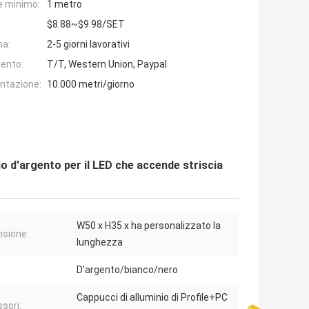
e minimo:
1 metro
$8.88~$9.98/SET
na:
2-5 giorni lavorativi
ento:
T/T, Western Union, Paypal
entazione:
10.000 metri/giorno
o d'argento per il LED che accende striscia
W50 x H35 x ha personalizzato la
sione:
lunghezza
D'argento/bianco/nero
Cappucci di alluminio di Profile+PC
sori: