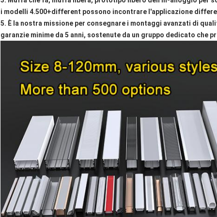
3. Muffa che fa, muffa libera, prototipo libero dell'In-alloggio per 
i modelli 4.500+different possono incontrare l'applicazione differ
5. È la nostra missione per consegnare i montaggi avanzati di qualit
garanzie minime da 5 anni, sostenute da un gruppo dedicato che pre