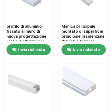
Giro della fabbrica
profilo di alluminio
Manica principale
Controllo di qualità
fissato al muro di
montato di superficie
nuova progettazione
principale residenziale
LED di 17X8mm per
di profilo leggero
Contattici
illuminazione della
lineare di 17x15mm
Invia richiesta
Invia richiesta
cucina
Notizie
Profilo montato di superficie del LED
Profili messi del LED
Profilo del pannello di carta e gesso LED