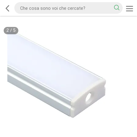
2
/
5