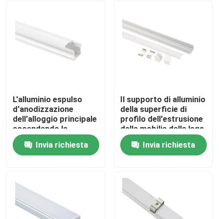
L'alluminio espulso
Il supporto di alluminio
d'anodizzazione
della superficie di
dell'alloggio principale
profilo dell'estrusione
accendendo la
della mobilia della lega
superficie di profilo ha
del dissipatore di
Invia richiesta
Invia richiesta
montato
calore ha condotto la
Casa
luce lineare
Prodotti
Circa noi