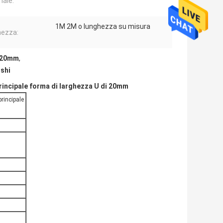
iale:
1M 2M o lunghezza su misura
ezza:
i 20mm
,
ishi
principale forma di larghezza U di 20mm
principale