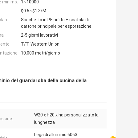
e minimo:
1~10000
$0.6~$1.3/M
lari:
Sacchetto in PE pulito + scatola di
cartone principale per esportazione
na:
2-5 giorni lavorativi
ento:
T/T, Western Union
entazione:
10.000 metri/giorno
inio del guardaroba della cucina della
W20 x H20 x ha personalizzato la
sione:
lunghezza
Lega di alluminio 6063