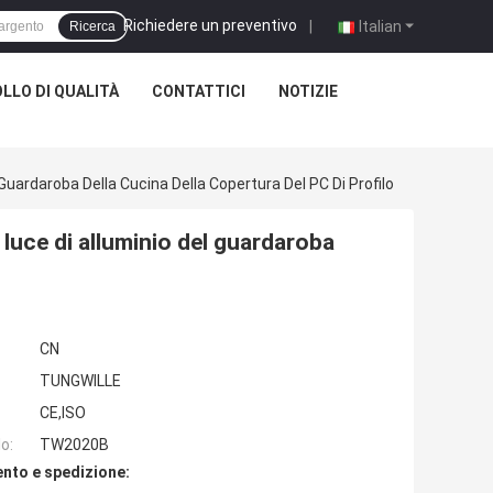
Richiedere un preventivo
|
Italian
Ricerca
LLO DI QUALITÀ
CONTATTICI
NOTIZIE
uardaroba Della Cucina Della Copertura Del PC Di Profilo
luce di alluminio del guardaroba
CN
TUNGWILLE
CE,ISO
o:
TW2020B
nto e spedizione: