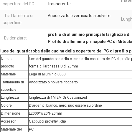
mater
copertura del PC:
trasparente
Trattamento di
Anodizzato o verniciato a polvere
Lungh
superficie:
profilo di alluminio principale larghezza d
Evidenziare:
Profilo di alluminio principale PC di Mitsub
luce del guardaroba della cucina della copertura del PC di profilo 
Nome di
luce del guardaroba della cucina della copertura del PC di profilo 
prodotto
forma di larghezza U di 20mm
Materiale
Lega di alluminio 6063
Trattamento di
Anodizzato o polvere ricoperto
superficie
Lunghezza
lunghezza di 1M 2M Or Customized
Colore
D'argento, bianco, nero, può essere su ordine
Dimensione
L2000*W20*H20mm
Accessori
Cappucci protettivi, clip
Materiale del
PC