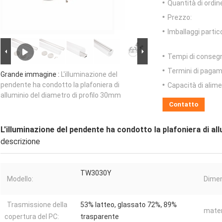
Quantità di ordin
Prezzo:
Imballaggi partico
Tempi di conseg
Termini di pagam
Grande immagine :
L'illuminazione del
pendente ha condotto la plafoniera di
Capacità di alim
alluminio del diametro di profilo 30mm
Contatto
L'illuminazione del pendente ha condotto la plafoniera di al
descrizione
TW3030Y
Modello:
Dimen
Trasmissione della
53% latteo, glassato 72%, 89%
mater
copertura del PC:
trasparente