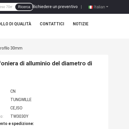
Richiedere un preventivo
|
Italian
Ricerca
LLO DI QUALITÀ
CONTATTICI
NOTIZIE
 Profilo 30mm
oniera di alluminio del diametro di
CN
TUNGWILLE
CE,ISO
o:
TW3030Y
nto e spedizione: