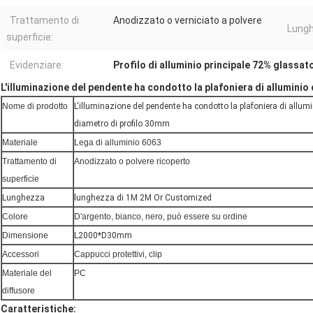
Trattamento di
Anodizzato o verniciato a polvere
Lungh
superficie:
Evidenziare:
Profilo di alluminio principale 72% glassat
L'illuminazione del pendente ha condotto la plafoniera di alluminio
Nome di prodotto
L'illuminazione del pendente ha condotto la plafoniera di allumi
diametro di profilo 30mm
Materiale
Lega di alluminio 6063
Trattamento di
Anodizzato o polvere ricoperto
superficie
Lunghezza
lunghezza di 1M 2M Or Customized
Colore
D'argento, bianco, nero, può essere su ordine
Dimensione
L2000*D30mm
Accessori
Cappucci protettivi, clip
Materiale del
PC
diffusore
Caratteristiche: