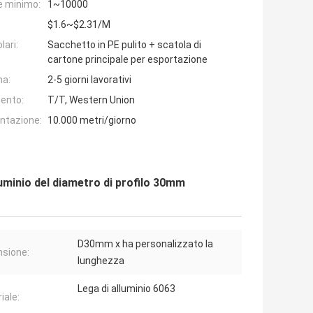
e minimo:
1~10000
$1.6~$2.31/M
lari:
Sacchetto in PE pulito + scatola di
cartone principale per esportazione
na:
2-5 giorni lavorativi
ento:
T/T, Western Union
entazione:
10.000 metri/giorno
luminio del diametro di profilo 30mm
D30mm x ha personalizzato la
sione:
lunghezza
Lega di alluminio 6063
iale: