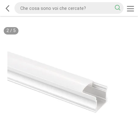
2
/
5