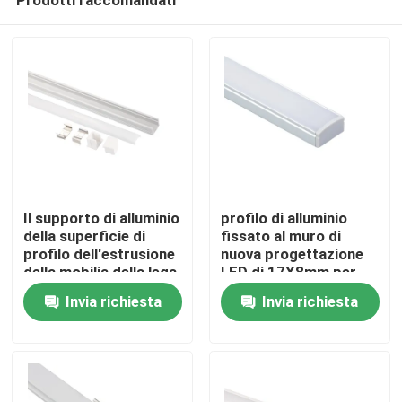
Il supporto di alluminio
profilo di alluminio
della superficie di
fissato al muro di
profilo dell'estrusione
nuova progettazione
della mobilia della lega
LED di 17X8mm per
Casa
del dissipatore di
illuminazione della
Invia richiesta
Invia richiesta
calore ha condotto la
cucina
luce lineare
Prodotti
Circa noi