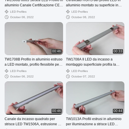
TW1506B 6063 Strisce LED Profilo in
Certificato ROHS del profilo LED in
alluminio Canale Certificazione CE
alluminio montato su superficie in
ROHS
lega TW1714B 6063
LED Profiles
LED Profiles
October 06, 2022
October 06, 2022
00:46
00:33
TW1708B Profilo in alluminio estruso
TW1708A Il LED da incasso a
a LED montato, profilo flessibile per
montaggio superficiale profila la
scale con LED OEM
larghezza di 17 mm e l'altezza di 7,8
LED Profiles
LED Profiles
mm per la luce dell'armadio
October 06, 2022
October 07, 2022
00:46
00:44
Canale da incasso quadrato per
TW1013A Profili estrusi in alluminio
strisce LED TW1506A, estrusione da
per illuminazione a strisce LED