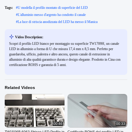
Tags:
#
U modella il profilo montato di superficie del LED
#
L'alluminio messo d'argento ha condotto il canale
#
La luce di striscia anodizzata del LED ha messo il Manica
Video Description:
Scopri il profilo LED bianco per montaggio su superficie TW1709H, un canale
LED in alluminio a forma di U che misura 17,4 mm x 8,5 mm. Perfetto per
guardaroba, ufficio, palestra e altro ancora, questo canale di estrusione in
alluminio di alta qualità garantisce durata e design elegante. Prodotto in Cina con
certificazione ROHS e garanzia di 5 anni.
Related Videos
00:46
00:33