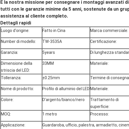
È la nostra missione per consegnare i montaggi avanzati di 
tutti con le garanzie minime da 5 anni, sostenute da un gru
assistenza al cliente completo.
Dettagli rapidi
Luogo d'origine:
Fatto in Cina
Marca commerciale:
Number di modello:
TW-3535A
Certificazione:
Garanzia:
5years
Di lunghezza standar
Dimensione della
33MM
Materiale:
striscia del LED:
Tolleranza:
±0.25mm
Termine di consegna
Nome di prodotto:
Profilo di alluminio del LED
Materiale:
Colore:
D'argento/bianco/nero
Trattamento di
superficie:
MOQ:
1 metro
Processo:
Applicazione:
Guardaroba, ufficio, palestra, armadietto, cin