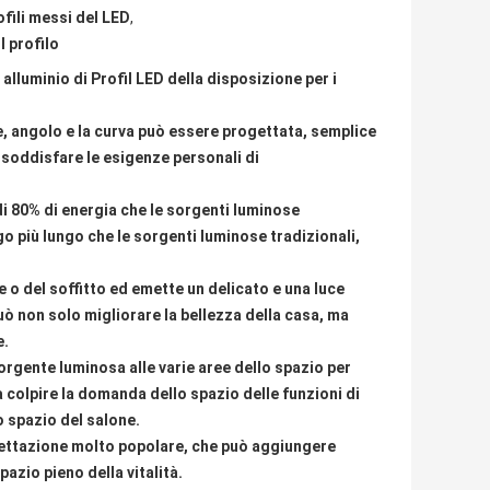
fili messi del LED
,
l profilo
 alluminio di Profil LED della disposizione per i
e, angolo e la curva può essere progettata, semplice
 soddisfare le esigenze personali di
di 80% di energia che le sorgenti luminose
go più lungo che le sorgenti luminose tradizionali,
te o del soffitto ed emette un delicato e una luce
ò non solo migliorare la bellezza della casa, ma
e.
 sorgente luminosa alle varie aree dello spazio per
 colpire la domanda dello spazio delle funzioni di
 spazio del salone.
rogettazione molto popolare, che può aggiungere
azio pieno della vitalità.