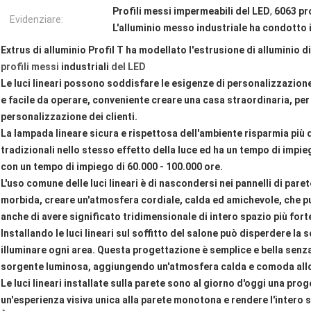
Profili messi impermeabili del LED
,
6063 pro
Evidenziare:
L'alluminio messo industriale ha condotto i
Extrus di alluminio Profil T ha modellato l'estrusione di alluminio di
profili messi
industriali
del LED
Le luci lineari possono soddisfare le esigenze di personalizzazion
e facile da operare, conveniente creare una casa straordinaria, per
personalizzazione dei clienti.
La lampada lineare sicura e rispettosa dell'ambiente risparmia più 
tradizionali nello stesso effetto della luce ed ha un tempo di impie
con un tempo di impiego di 60.000 - 100.000 ore.
L'uso comune delle luci lineari è di nascondersi nei pannelli di pare
morbida, creare un'atmosfera cordiale, calda ed amichevole, che pu
anche di avere significato tridimensionale di intero spazio più fort
Installando le luci lineari sul soffitto del salone può disperdere la
illuminare ogni area. Questa progettazione è semplice e bella senza
sorgente luminosa, aggiungendo un'atmosfera calda e comoda allo
Le luci lineari installate sulla parete sono al giorno d'oggi una p
un'esperienza visiva unica alla parete monotona e rendere l'intero sp