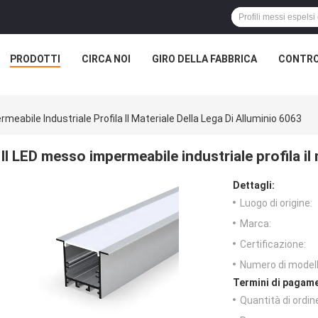
PRODOTTI
CIRCA NOI
GIRO DELLA FABBRICA
CONTRO
meabile Industriale Profila Il Materiale Della Lega Di Alluminio 6063
Il LED messo impermeabile industriale profila il 
Dettagli:
Luogo di origine:
Marca:
Certificazione:
Numero di modell
Termini di pagame
Quantità di ordin