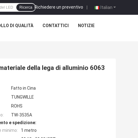
Richiedere un preventivo
|
Italian
Ricerca
LLO DI QUALITÀ
CONTATTICI
NOTIZIE
materiale della lega di alluminio 6063
Fatto in Cina
TUNGWILLE
ROHS
o:
TW-3535A
nto e spedizione:
e minimo:
1 metro