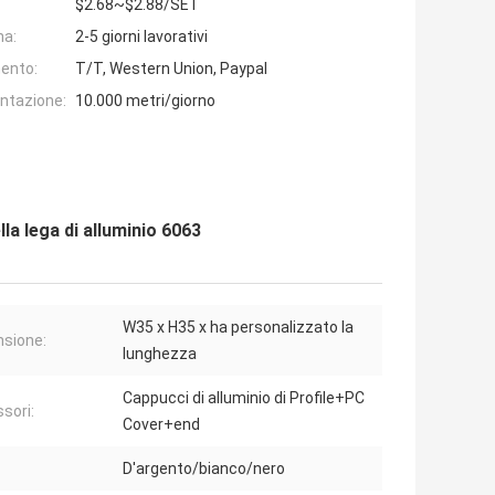
$2.68~$2.88/SET
na:
2-5 giorni lavorativi
ento:
T/T, Western Union, Paypal
entazione:
10.000 metri/giorno
lla lega di alluminio 6063
W35 x H35 x ha personalizzato la
sione:
lunghezza
Cappucci di alluminio di Profile+PC
sori:
Cover+end
D'argento/bianco/nero