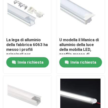
Giro della fabbrica
Controllo di qualità
La lega di alluminio
U modella il Manica di
Contattici
della fabbrica 6063 ha
alluminio della luce
messo i profili
della mobilia LED,
principali per
profilo messo di
illuminazione del
alluminio d'argento del
Notizie
Invia richiesta
Invia richiesta
Governo
LED
Profilo montato di superficie del LED
Profili messi del LED
Profilo del pannello di carta e gesso LED