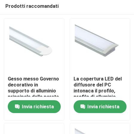
Prodotti raccomandati
Gesso messo Governo
La copertura LED del
decorativo in
diffusore del PC
supporto di alluminio
intonaca il profilo,
Casa
principale della parete
profilo di alluminio
di profilo della striscia
della scanalatura a "u"
Invia richiesta
Invia richiesta
LED
Prodotti
Circa noi