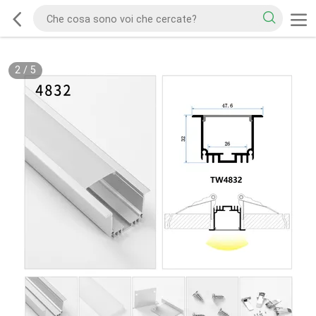
2
/
5